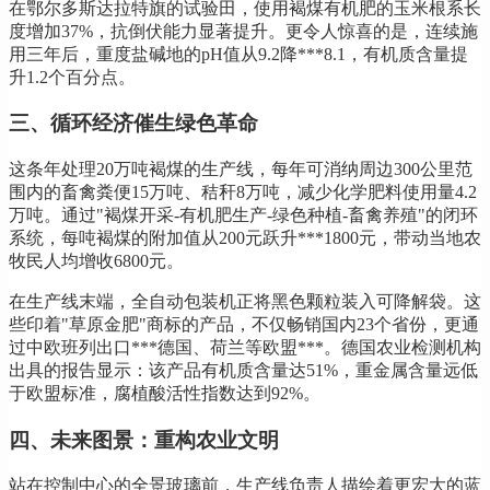
在鄂尔多斯达拉特旗的试验田，使用褐煤有机肥的玉米根系长
度增加37%，抗倒伏能力显著提升。更令人惊喜的是，连续施
用三年后，重度盐碱地的pH值从9.2降***8.1，有机质含量提
升1.2个百分点。
三、循环经济催生绿色革命
这条年处理20万吨褐煤的生产线，每年可消纳周边300公里范
围内的畜禽粪便15万吨、秸秆8万吨，减少化学肥料使用量4.2
万吨。通过"褐煤开采-有机肥生产-绿色种植-畜禽养殖"的闭环
系统，每吨褐煤的附加值从200元跃升***1800元，带动当地农
牧民人均增收6800元。
在生产线末端，全自动包装机正将黑色颗粒装入可降解袋。这
些印着"草原金肥"商标的产品，不仅畅销国内23个省份，更通
过中欧班列出口***德国、荷兰等欧盟***。德国农业检测机构
出具的报告显示：该产品有机质含量达51%，重金属含量远低
于欧盟标准，腐植酸活性指数达到92%。
四、未来图景：重构农业文明
站在控制中心的全景玻璃前，生产线负责人描绘着更宏大的蓝