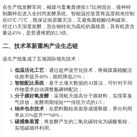
在生产线发酵车间，褐煤与畜禽粪便按3:7比例混合，接种特
制菌种后进入全封闭发酵系统。智能温控装置将温度精准控制
在65℃-75℃，既保证病原菌灭活，又避免腐植酸结构破坏。
经过15天深度发酵，混合物转化为疏松的腐殖质，其有机质含
量达45%，是普通堆肥的2.3倍。
二、技术革新重构产业生态链
该生产线集成了五项国际领先技术：
低温活化工艺
：通过超声波空化技术，将褐煤腐植酸活
化效率提升40%，能耗降低25%；
智能配比系统
：基于土壤大数据的AI算法，可针对不同
作物需求自动调整氮磷钾配比；
分子膜好氧发酵
：采用航天级高分子膜材料，实现零臭
气排放，发酵周期缩短***传统方式的1/3；
纳米包衣技术
：在肥料颗粒表面形成缓释膜，养分利用
率从35%提升***68%；
碳捕集装置
：将发酵产生的二氧化碳转化为碳酸氢铵，
实现碳循环利用。