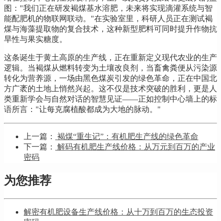
图："我们正在研发褐煤基水溶肥，未来将实现滴灌系统与智
能配肥机的物联网联动。"在实验室里，科研人员正在测试褐
煤与海藻提取物的复合技术，这种新型肥料可同时提升作物抗
旱性与果实糖度。
这条诞生于黄土高原的生产线，正在重新定义现代农业的生产
逻辑。当褐煤从燃料转变为土壤改良剂，当畜禽粪便从污染源
转化为营养源，一场由黑色煤炭引发的绿色革命，正在中国北
方广袤的土地上悄然兴起。这不仅是技术突破的胜利，更是人
类重新学会与自然对话的智慧见证——正如控制中心墙上的标
语所言："让每克腐植酸都成为大地的脉动。"
上一篇：
褐煤“重生记”：有机肥生产线的绿色革命
下一篇：
解码有机肥生产线价格：从万元到百万的产业
密码
为您推荐
解密有机肥设备生产线价格：从十万到百万的生态投资