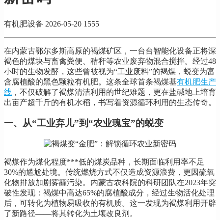
有机肥设备
2026-05-20
1555
在内蒙古鄂尔多斯高原的褐煤矿区，一台台智能化设备正将深
褐色的煤块与畜禽粪便、秸秆等农业废弃物混合搅拌。经过48
小时的生物发酵，这些曾被视为“工业废料”的褐煤，蜕变为富
含腐植酸的黑色颗粒有机肥。这条全球首条褐煤基
有机肥生产
线
，不仅破解了褐煤清洁利用的世纪难题，更在盐碱地上培育
出亩产超千斤的有机水稻，书写着资源循环利用的生态传奇。
一、从“工业弃儿”到“农业瑰宝”的蜕变
褐煤作为煤化程度***低的煤炭品种，长期面临利用率不足
30%的尴尬处境。传统燃烧方式不仅造成资源浪费，更因硫氧
化物排放加剧雾霾污染。内蒙古农科院的科研团队在2023年突
破性发现：褐煤中高达65%的腐植酸成分，经过生物活化处理
后，可转化为植物易吸收的有机质。这一发现为褐煤利用开辟
了新路径——将其转化为土壤改良剂。