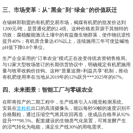
三、市场变革：从"黑金"到"绿金"的价值跃迁
在锡林郭勒盟的有机肥交易市场，褐煤有机肥的批发价达到
1200元/吨，是普通化肥的2.4倍。这种价格差异源于其独特的
功效：腐植酸能激活土壤中的有益微生物群落，使作物抗逆性
提升40%；有机质含量达45%以上，连续施用三年可使盐碱地
pH值下降0.8个单位。
生产企业采用的"订单农业"模式正在改变传统农资销售格局。
与12家大型牧场签订的长期供货协议中，明确规定有机肥施用
量与牧草收购价挂钩。这种"质量追溯+利益共享"机制，推动
有机肥使用率在当地从2019年的12%跃升***2025年的67%。
四、未来图景：智能工厂与零碳农业
在即将投产的二期工程中，生产线将引入AI视觉检测系统。
安装在
造粒机
出口的高清摄像头，能以每秒50帧的速度识别不
合格颗粒，通过压缩空气将其吹回再造，使成品合格率从92%
提升***98.5%。配套建设的生物质气化装置，可将发酵产生
的沼气转化为电能，满足生产线30%的用电需求。