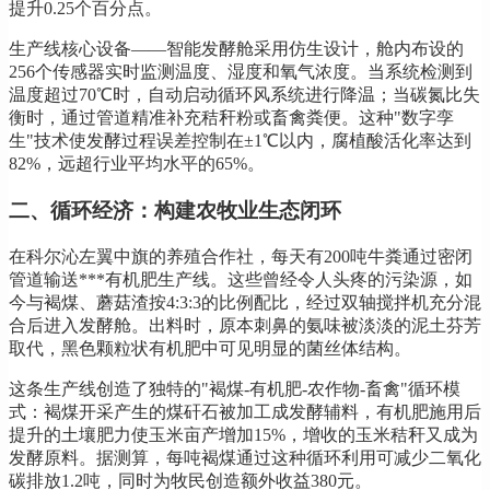
提升0.25个百分点。
生产线核心设备——智能发酵舱采用仿生设计，舱内布设的
256个传感器实时监测温度、湿度和氧气浓度。当系统检测到
温度超过70℃时，自动启动循环风系统进行降温；当碳氮比失
衡时，通过管道精准补充秸秆粉或畜禽粪便。这种"数字孪
生"技术使发酵过程误差控制在±1℃以内，腐植酸活化率达到
82%，远超行业平均水平的65%。
二、循环经济：构建农牧业生态闭环
在科尔沁左翼中旗的养殖合作社，每天有200吨牛粪通过密闭
管道输送***有机肥生产线。这些曾经令人头疼的污染源，如
今与褐煤、蘑菇渣按4:3:3的比例配比，经过双轴搅拌机充分混
合后进入发酵舱。出料时，原本刺鼻的氨味被淡淡的泥土芬芳
取代，黑色颗粒状有机肥中可见明显的菌丝体结构。
这条生产线创造了独特的"褐煤-有机肥-农作物-畜禽"循环模
式：褐煤开采产生的煤矸石被加工成发酵辅料，有机肥施用后
提升的土壤肥力使玉米亩产增加15%，增收的玉米秸秆又成为
发酵原料。据测算，每吨褐煤通过这种循环利用可减少二氧化
碳排放1.2吨，同时为牧民创造额外收益380元。