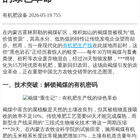
有机肥设备
2026-05-19
755
在内蒙古霍林郭勒的褐煤矿区，堆积如山的褐煤曾被视为"低
价值资源"，其高水分、低热值的特性让传统发电企业望而却
步。然而，当一座现代化的
有机肥生产线
在此拔地而起时，这
些"黑色岩石"正经历着惊人的蜕变——每年30万吨褐煤与畜禽
粪便、秸秆等农业废弃物混合，经过28天智能发酵，***终转
化为15万吨优质有机肥，重新回归农田。这场由褐煤引发的农
业革命，正在重塑中国北方农牧交错带的生态图景。
一、技术突破：解锁褐煤的有机密码
褐煤中富含的腐植酸是天然的土壤改良剂，但其被植物直接吸
收的效率不足10%。传统堆肥工艺需要60天才能完成腐熟，而
新型生产线采用的"三段式生物催化技术"将这一周期压缩
***28天。在内蒙古农牧业科学院的试验田里，施用褐煤有机
肥的玉米根系长度比常规施肥增加37%，土壤有机质含量年均