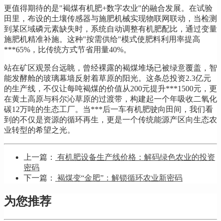
更值得期待的是"褐煤有机肥+数字农业"的融合发展。在试验
田里，布设的土壤传感器与施肥机械实现物联网联动，当检测
到某区域磷元素缺失时，系统自动调整有机肥配比，通过变量
施肥机精准补施。这种"按需供给"模式使肥料利用率提高
***65%，比传统方式节省用量40%。
站在矿区观景台远眺，曾经裸露的褐煤堆场已被绿意覆盖，智
能发酵舱的玻璃幕墙反射着草原的阳光。这条总投资2.3亿元
的生产线，不仅让每吨褐煤的价值从200元提升***1500元，更
在黄土高原与科尔沁草原的过渡带，构建起一个年吸收二氧化
碳12万吨的生态工厂。当***后一车有机肥驶向田间，我们看
到的不仅是资源的循环再生，更是一个传统能源产区向生态农
业转型的希望之光。
上一篇：
有机肥设备生产线价格：解码绿色农业的投资
密码
下一篇：
褐煤变“金肥”：解锁循环农业新密码
为您推荐